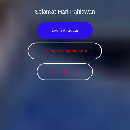
Selamat Hari Pahlawan
Login Anggota
Registrasi Anggota Baru
Pusat Bantuan